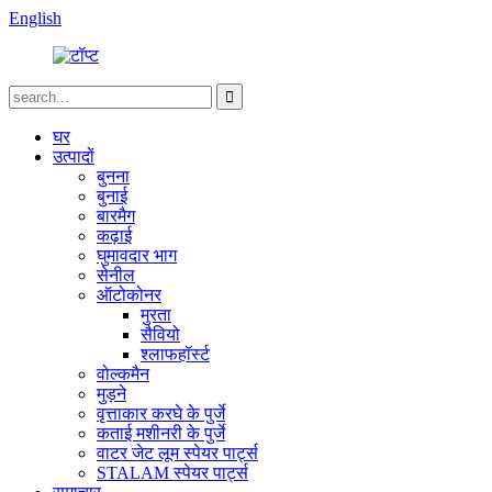
English
घर
उत्पादों
बुनना
बुनाई
बारमैग
कढ़ाई
घुमावदार भाग
सेनील
ऑटोकोनर
मुरता
सैवियो
श्लाफहॉर्स्ट
वोल्कमैन
मुड़ने
वृत्ताकार करघे के पुर्जे
कताई मशीनरी के पुर्जे
वाटर जेट लूम स्पेयर पार्ट्स
STALAM स्पेयर पार्ट्स