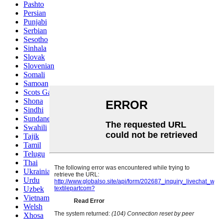
Pashto
Persian
Punjabi
Serbian
Sesotho
Sinhala
Slovak
Slovenian
Somali
Samoan
Scots Gaelic
Shona
Sindhi
Sundanese
Swahili
Tajik
Tamil
Telugu
Thai
Ukrainian
Urdu
Uzbek
Vietnamese
Welsh
Xhosa